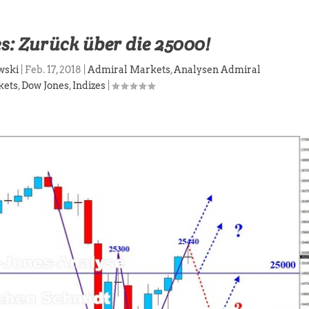
s: Zurück über die 25000!
wski
|
Feb. 17, 2018
|
Admiral Markets
,
Analysen Admiral
kets
,
Dow Jones
,
Indizes
|