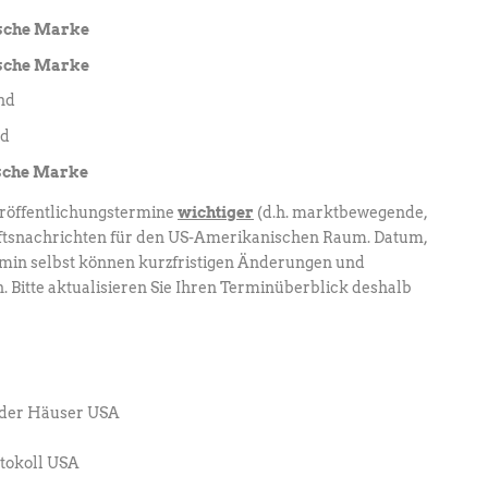
ische Marke
ische Marke
nd
nd
ische Marke
eröffentlichungstermine
wichtiger
(d.h. marktbewegende,
ftsnachrichten für den US-Amerikanischen Raum. Datum,
ermin selbst können kurzfristigen Änderungen und
 Bitte aktualisieren Sie Ihren Terminüberblick deshalb
nder Häuser USA
tokoll USA