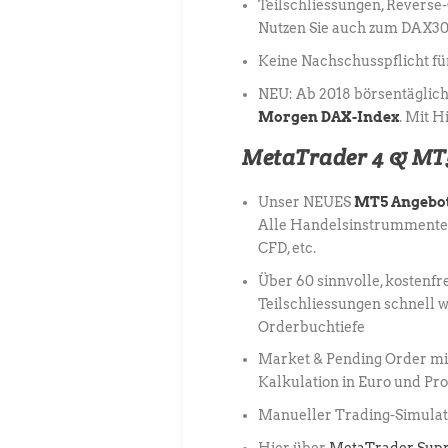
Teilschliessungen, Reverse
Nutzen Sie auch zum DAX30
Keine Nachschusspflicht fü
NEU: Ab 2018 börsentäglich
Morgen DAX-Index
. Mit 
MetaTrader 4 & MT5
Unser NEUES
MT5 Angebo
Alle Handelsinstrummente 
CFD, etc.
Über 60 sinnvolle, kostenf
Teilschliessungen schnell w
Orderbuchtiefe
Market & Pending Order mit
Kalkulation in Euro und Pr
Manueller Trading-Simulato