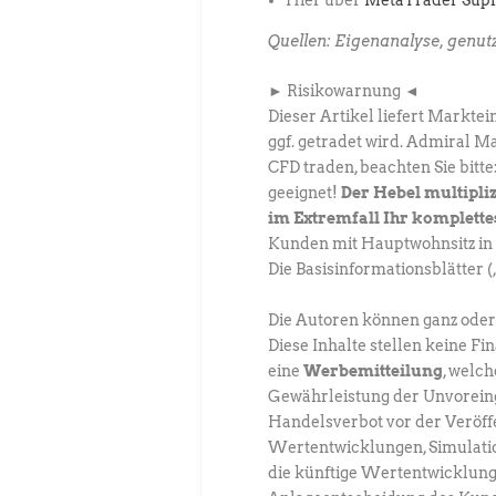
Hier über
MetaTrader Sup
Quellen: Eigenanalyse, genut
► Risikowarnung ◄
Dieser Artikel liefert Markt
ggf. getradet wird. Admiral Ma
CFD traden, beachten Sie bitt
geeignet!
Der Hebel multipliz
im Extremfall Ihr komplette
Kunden mit Hauptwohnsitz in 
Die Basisinformationsblätter 
Die Autoren können ganz oder 
Diese Inhalte stellen keine Fi
eine
Werbemitteilung
, welch
Gewährleistung der Unvorei
Handelsverbot vor der Veröff
Wertentwicklungen, Simulatio
die künftige Wertentwicklung.