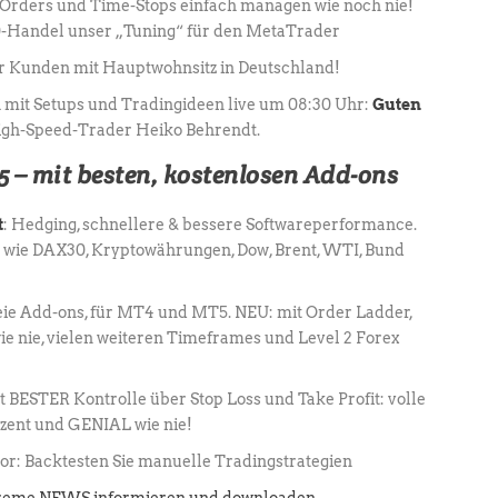
-Orders und Time-Stops einfach managen wie noch nie!
-Handel unser „Tuning“ für den MetaTrader
r Kunden mit Hauptwohnsitz in Deutschland!
 mit Setups und Tradingideen live um 08:30 Uhr:
Guten
High-Speed-Trader Heiko Behrendt.
 – mit besten, kostenlosen Add-ons
t
: Hedging, schnellere & bessere Softwareperformance.
wie DAX30, Kryptowährungen, Dow, Brent, WTI, Bund
reie Add-ons, für MT4 und MT5. NEU: mit Order Ladder,
ie nie, vielen weiteren Timeframes und Level 2 Forex
 BESTER Kontrolle über Stop Loss und Take Profit: volle
ozent und GENIAL wie nie!
r: Backtesten Sie manuelle Tradingstrategien