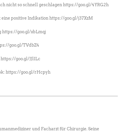
ch nicht so schnell geschlagen https://goo.gl/4YRG2h
t eine positive Indikation https://goo.gl/j37XzM
g https://goo.gl/xbLmqj
tps://goo.gl/TVdbZ4
https://goo.gl/JJlILc
k: https://goo.gl/rHcpyh
umanmediziner und Facharzt für Chirurgie. ­Seine