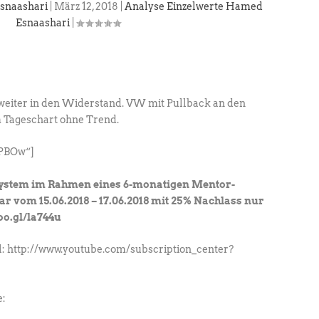
snaashari
|
März 12, 2018
|
Analyse Einzelwerte Hamed
Esnaashari
|
weiter in den Widerstand. VW mit Pullback an den
 Tageschart ohne Trend.
PBOw“]
System im Rahmen eines 6-monatigen Mentor-
vom 15.06.2018 – 17.06.2018 mit 25% Nachlass nur
goo.gl/la744u
: http://www.youtube.com/subscription_center?
e: