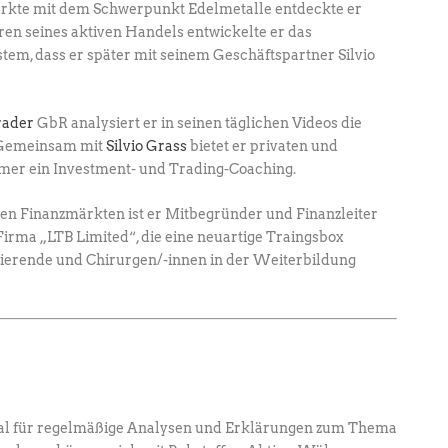
ärkte mit dem Schwerpunkt Edel­metalle entdeckte er
hren seines aktiven Handels entwickelte er das
em, dass er später mit seinem Geschäftspartner Silvio
rader
GbR analysiert er in seinen täglichen ­Videos die
. Gemeinsam mit
Silvio Grass
­bietet er privaten und
hmer ein Investment- und ­Trading-Coaching.
den Finanzmärkten ist er Mitbegründer und Finanzleiter
irma „LTB Limited“, die eine neuartige Traingsbox
dierende und Chirurgen/-innen in der Weiterbildung
al für regelmäßige Analysen und Erklärungen zum Thema