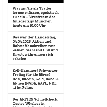
Warum Sie als Trader
lernen müssen, egoistisch
zu sein – Livestream des
Anlegertags München
heute um 10:00 Uhr
Das war der Handelstag,
04.04.2025: Aktien und
Rohstoffe schreiben rote
Zahlen, während USD und
Kryptowährungen sich
erholen
Zoll-Hammer! Schwarzer
Freitag für die Börse?
DAX, Bitcoin, Gold, Rohöl &
Aktien (NVDA, AAPL, NKE,
…) im Fokus
Der AKTIEN Schnellcheck:
Costco Wholesale,