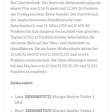
Zur Charttechnik: Der Deutsche Aktienindex ging mit
einem Plus von 0,36 Prozent und 12.389,58 Punkten
am Freitag aus dem Xetra-Handel. Der Kursverlauf
der abgeschlossenen Handelswoche vom
Zwischenhoch vom 13. März 2018 bei 12.459,90
Punkten bis zum jüngsten Verlaufstief vom gleichen
Tag bei 12.162,47 Punkten könnte dabei helfen, die
nächsten Ziele auf der Ober- und Unterseite zu
identifizieren. Die nächsten Widerstände wären bei
12.430/12.460/12.493/12.530/12.573 und 12.644
Punkten auszumachen. Die Unterstützungen wären
bei den Marken von 12.346/12.311/12.276 und 12.233
Punkten zu ermitteln.
flatex-select
Long:
DE000MF1JT22
Morgan Stanley Faktor 2
DAX
Short:
DE000MF1JU11
Morgan Stanley Faktor 2