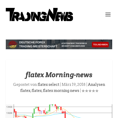
flatex Morning-news
Gepostet von
flatex select
|
März 19, 2018
|
Analysen
flatex
,
flatex
,
flatex morning news
|