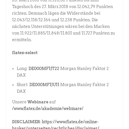
Tageshoch des 27. März 2018 von 12.042,79 Punkten
richten. Demnach lägen die Widerstände bei
12.043/12.118/12.164 und 12.238 Punkten. Die
nächsten Unterstützungen wären bei den Marken
von 11.922/11.885/11.848/11.801 und 11.727 Punkten zu
ermitteln.
flatex-select
Long:
DE000MF1JT22
Morgan Stanley Faktor 2
DAX
Short:
DE000MF1JU11
Morgan Stanley Faktor 2
DAX
Unsere
Webinare
auf
/www.flatex.de/akademie/webinare/
DISCLAIMER:
https://www.flatex.de/online-
broker/unterseiten/rechtliches/disclaimer/