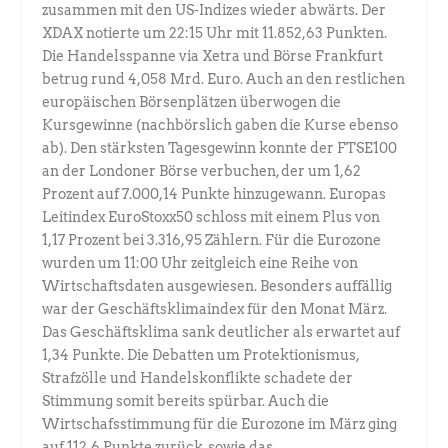
zusammen mit den US-Indizes wieder abwärts. Der
XDAX notierte um 22:15 Uhr mit 11.852,63 Punkten.
Die Handelsspanne via Xetra und Börse Frankfurt
betrug rund 4,058 Mrd. Euro. Auch an den restlichen
europäischen Börsenplätzen überwogen die
Kursgewinne (nachbörslich gaben die Kurse ebenso
ab). Den stärksten Tagesgewinn konnte der FTSE100
an der Londoner Börse verbuchen, der um 1,62
Prozent auf 7.000,14 Punkte hinzugewann. Europas
Leitindex EuroStoxx50 schloss mit einem Plus von
1,17 Prozent bei 3.316,95 Zählern. Für die Eurozone
wurden um 11:00 Uhr zeitgleich eine Reihe von
Wirtschaftsdaten ausgewiesen. Besonders auffällig
war der Geschäftsklimaindex für den Monat März.
Das Geschäftsklima sank deutlicher als erwartet auf
1,34 Punkte. Die Debatten um Protektionismus,
Strafzölle und Handelskonflikte schadete der
Stimmung somit bereits spürbar. Auch die
Wirtschafsstimmung für die Eurozone im März ging
auf 112,6 Punkte zurück, sowie das