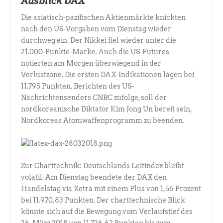
Ausblick DAX
Die asiatisch-pazifischen Aktienmärkte knickten
nach den US-Vorgaben vom Dienstag wieder
durchweg ein. Der Nikkei fiel wieder unter die
21.000-Punkte-Marke. Auch die US-Futures
notierten am Morgen überwiegend in der
Verlustzone. Die ersten DAX-Indikationen lagen bei
11.795 Punkten. Berichten des US-
Nachrichtensenders CNBC zufolge, soll der
nordkoreanische Diktator Kim Jong Un bereit sein,
Nordkoreas Atomwaffenprogramm zu beenden.
Zur Charttechnik: Deutschlands Leitindex bleibt
volatil. Am Dienstag beendete der DAX den
Handelstag via Xetra mit einem Plus von 1,56 Prozent
bei 11.970,83 Punkten. Der charttechnische Blick
könnte sich auf die Bewegung vom Verlaufstief des
26. März 2018 von 11.726,62 Punkten bis zum