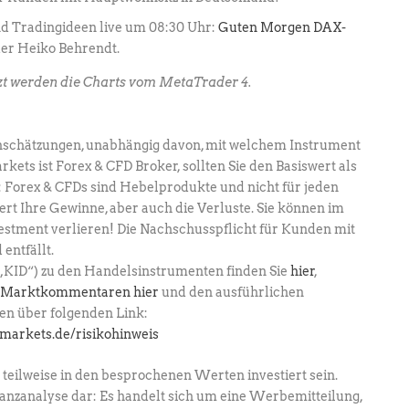
nd Tradingideen live um 08:30 Uhr:
Guten Morgen DAX-
der Heiko Behrendt.
zt werden die Charts vom MetaTrader 4.
einschätzungen, unabhängig davon, mit welchem Instrument
rkets ist Forex & CFD Broker, sollten Sie den Basiswert als
e: Forex & CFDs sind Hebelprodukte und nicht für jeden
ert Ihre Gewinne, aber auch die Verluste. Sie können im
estment verlieren! Die Nachschusspflicht für Kunden mit
entfällt.
(„KID“) zu den Handelsinstrumenten finden Sie
hier
,
u Marktkommentaren hier
und den ausführlichen
en über folgenden Link:
lmarkets.de/risikohinweis
teilweise in den besprochenen Werten investiert sein.
inanzanalyse dar: Es handelt sich um eine Werbemitteilung,