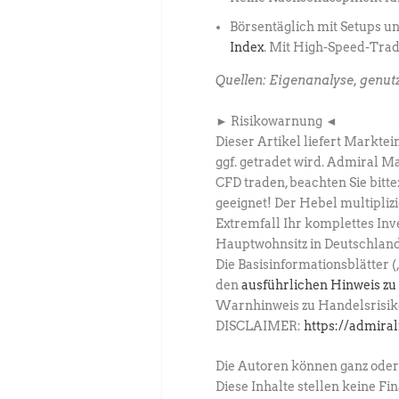
Börsentäglich mit Setups u
Index
. Mit High-Speed-Tra
Quellen: Eigenanalyse, genut
► Risikowarnung ◄
Dieser Artikel liefert Markt
ggf. getradet wird. Admiral Ma
CFD traden, beachten Sie bitt
geeignet! Der Hebel multiplizi
Extremfall Ihr komplettes Inv
Hauptwohnsitz in Deutschland 
Die Basisinformationsblätter 
den
ausführlichen Hinweis z
Warnhinweis zu Handelsrisik
DISCLAIMER:
https://admira
Die Autoren können ganz oder 
Diese Inhalte stellen keine F