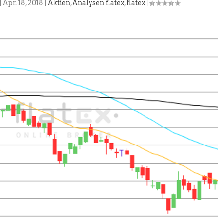
|
Apr. 18, 2018
|
Aktien
,
Analysen flatex
,
flatex
|