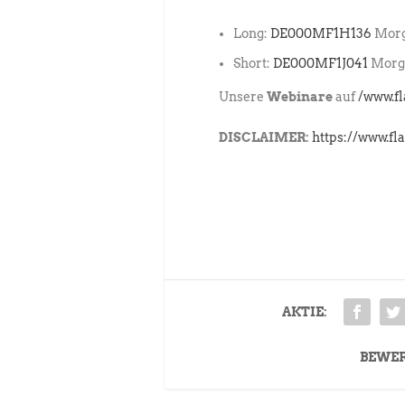
Long:
DE000MF1H136
Morg
Short:
DE000MF1J041
Morga
Unsere
Webinare
auf
/www.f
DISCLAIMER:
https://www.fl
AKTIE:
BEWE