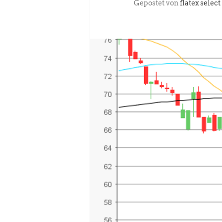
Gepostet von
flatex select