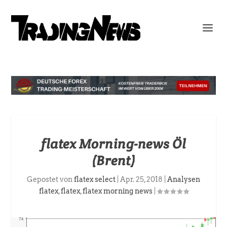
flatex Morning-news Öl
(Brent)
Gepostet von
flatex select
|
Apr. 25, 2018
|
Analysen
flatex
,
flatex
,
flatex morning news
|