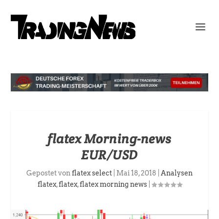
flatex Morning-news
EUR/USD
Gepostet von
flatex select
|
Mai 18, 2018
|
Analysen
flatex
,
flatex
,
flatex morning news
|