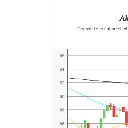
Ak
Gepostet von
flatex select