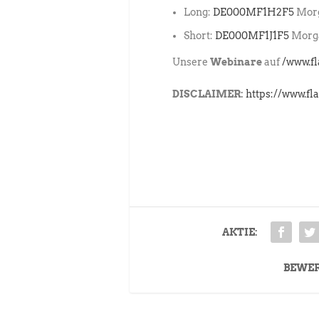
Long:
DE000MF1H2F5
Morg
Short:
DE000MF1J1F5
Morga
Unsere
Webinare
auf
/www.f
DISCLAIMER:
https://www.fl
AKTIE:
BEWE