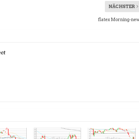
NÄCHSTER
flatex Morning-ne
ect