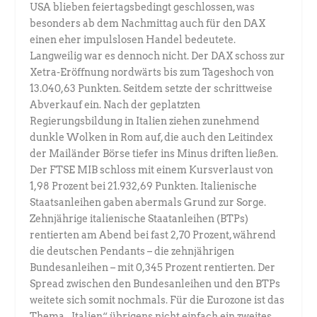
USA blieben feiertagsbedingt geschlossen, was
besonders ab dem Nachmittag auch für den DAX
einen eher impulslosen Handel bedeutete.
Langweilig war es dennoch nicht. Der DAX schoss zur
Xetra-Eröffnung nordwärts bis zum Tageshoch von
13.040,63 Punkten. Seitdem setzte der schrittweise
Abverkauf ein. Nach der geplatzten
Regierungsbildung in Italien ziehen zunehmend
dunkle Wolken in Rom auf, die auch den Leitindex
der Mailänder Börse tiefer ins Minus driften ließen.
Der FTSE MIB schloss mit einem Kursverlaust von
1,98 Prozent bei 21.932,69 Punkten. Italienische
Staatsanleihen gaben abermals Grund zur Sorge.
Zehnjährige italienische Staatanleihen (BTPs)
rentierten am Abend bei fast 2,70 Prozent, während
die deutschen Pendants – die zehnjährigen
Bundesanleihen – mit 0,345 Prozent rentierten. Der
Spread zwischen den Bundesanleihen und den BTPs
weitete sich somit nochmals. Für die Eurozone ist das
Thema „Italien“ übrigens nicht einfach ein zweites