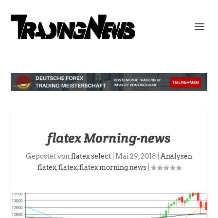
flatex Morning-news
Gepostet von
flatex select
|
Mai 29, 2018
|
Analysen
flatex
,
flatex
,
flatex morning news
|