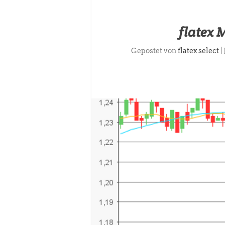
flatex
Gepostet von
flatex select
|