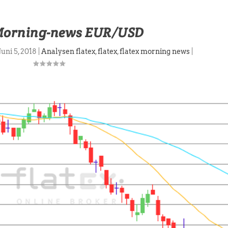
 Morning-news EUR/USD
Juni 5, 2018
|
Analysen flatex
,
flatex
,
flatex morning news
|