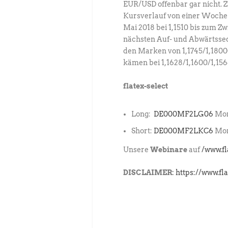
EUR/USD offenbar gar nicht. 
Kursverlauf von einer Woche z
Mai 2018 bei 1,1510 bis zum Zw
nächsten Auf- und Abwärtsse
den Marken von 1,1745/1,18000
kämen bei 1,1628/1,1600/1,1566
flatex-select
Long:
DE000MF2LG06
Mor
Short:
DE000MF2LKC6
Mor
Unsere
Webinare
auf
/www.f
DISCLAIMER:
https://www.fl