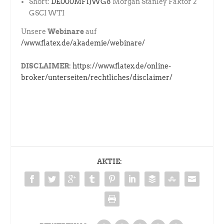
Short:
DE000MF1JWG8
Morgan Stanley Faktor 2
GSCI WTI
Unsere
Webinare
auf
/www.flatex.de/akademie/webinare/
DISCLAIMER:
https://www.flatex.de/online-
broker/unterseiten/rechtliches/disclaimer/
AKTIE: