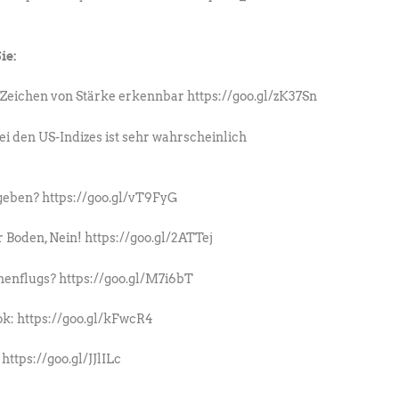
ie:
Zeichen von Stärke erkennbar https://goo.gl/zK37Sn
 den US-Indizes ist sehr wahrscheinlich
geben? https://goo.gl/vT9FyG
Boden, Nein! https://goo.gl/2ATTej
henflugs? https://goo.gl/M7i6bT
k: https://goo.gl/kFwcR4
https://goo.gl/JJlILc