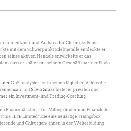
umanmediziner und Facharzt für Chirurgie. ­Seine
ärkte mit dem Schwerpunkt Edel­metalle entdeckte er
hren seines aktiven Handels entwickelte er das
em, dass er später mit seinem Geschäftspartner Silvio
rader
GbR analysiert er in seinen täglichen ­Videos die
. Gemeinsam mit
Silvio Grass
­bietet er privaten und
hmer ein Investment- und ­Trading-Coaching.
den Finanzmärkten ist er Mitbegründer und Finanzleiter
irma „LTB Limited“, die eine neuartige Traingsbox
dierende und Chirurgen/-innen in der Weiterbildung