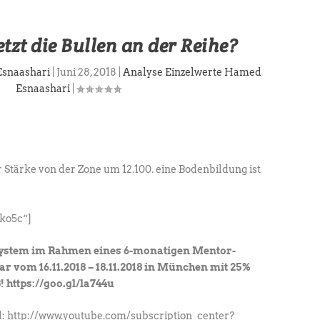
etzt die Bullen an der Reihe?
Esnaashari
|
Juni 28, 2018
|
Analyse Einzelwerte Hamed
Esnaashari
|
r Stärke von der Zone um 12.100. eine Bodenbildung ist
ko5c“]
System im Rahmen eines 6-monatigen Mentor-
vom 16.11.2018 – 18.11.2018 in München mit 25%
! https://goo.gl/la744u
: http://www.youtube.com/subscription_center?