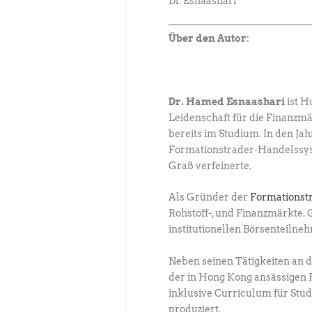
Dr. Esnaashari
Über den Autor:
Dr. Hamed Esnaashari
ist H
Leidenschaft für die Finanzm
bereits im Studium. In den Ja
Formationstrader-Handelssyst
Graß verfeinerte.
Als Gründer der
Formationst
Rohstoff-, und Finanzmärkte
institutionellen Börsenteilne
Neben seinen Tätigkeiten an 
der in Hong Kong ansässigen F
inklusive Curriculum für Stu
produziert.