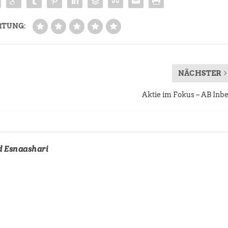
RTUNG:
NÄCHSTER
Aktie im Fokus – AB Inb
d Esnaashari