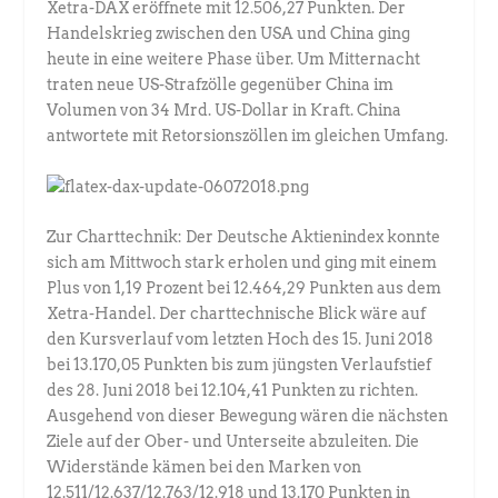
Xetra-DAX eröffnete mit 12.506,27 Punkten. Der
Handelskrieg zwischen den USA und China ging
heute in eine weitere Phase über. Um Mitternacht
traten neue US-Strafzölle gegenüber China im
Volumen von 34 Mrd. US-Dollar in Kraft. China
antwortete mit Retorsionszöllen im gleichen Umfang.
Zur Charttechnik: Der Deutsche Aktienindex konnte
sich am Mittwoch stark erholen und ging mit einem
Plus von 1,19 Prozent bei 12.464,29 Punkten aus dem
Xetra-Handel. Der charttechnische Blick wäre auf
den Kursverlauf vom letzten Hoch des 15. Juni 2018
bei 13.170,05 Punkten bis zum jüngsten Verlaufstief
des 28. Juni 2018 bei 12.104,41 Punkten zu richten.
Ausgehend von dieser Bewegung wären die nächsten
Ziele auf der Ober- und Unterseite abzuleiten. Die
Widerstände kämen bei den Marken von
12.511/12.637/12.763/12.918 und 13.170 Punkten in