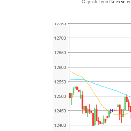
Gepostet von
flatex sele