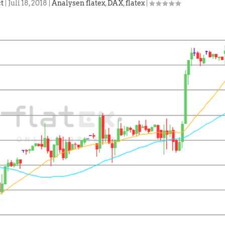
ct
|
Juli 18, 2018
|
Analysen flatex
,
DAX
,
flatex
|