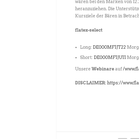
wären bei den Marken von 12.7
heranzuziehen. Die Unterstütz
Kursziele der Bären in Betrach
flatex-select
Long:
DE000MF1JT22
Morga
Short:
DE000MF1JU11
Morga
Unsere
Webinare
auf
/www.f
DISCLAIMER:
https://www.fl