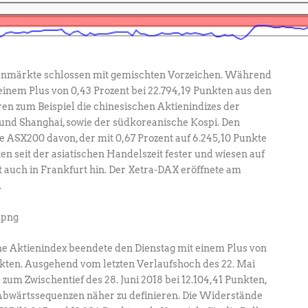
tienmärkte schlossen mit gemischten Vorzeichen. Während
einem Plus von 0,43 Prozent bei 22.794,19 Punkten aus den
ren zum Beispiel die chinesischen Aktienindizes der
und Shanghai, sowie der südkoreanische Kospi. Den
he ASX200 davon, der mit 0,67 Prozent auf 6.245,10 Punkte
ten seit der asiatischen Handelszeit fester und wiesen auf
 auch in Frankfurt hin. Der Xetra-DAX eröffnete am
.
he Aktienindex beendete den Dienstag mit einem Plus von
nkten. Ausgehend vom letzten Verlaufshoch des 22. Mai
 zum Zwischentief des 28. Juni 2018 bei 12.104,41 Punkten,
Abwärtssequenzen näher zu definieren. Die Widerstände