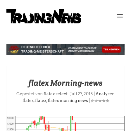
flatex Morning-news
Gepostet von
flatex select
|
Juli 27, 2018
|
Analysen
flatex
,
flatex
,
flatex morning news
|