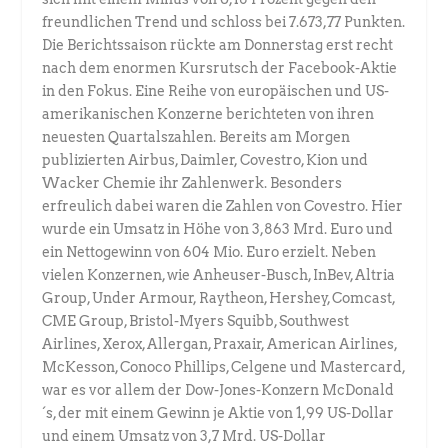
freundlichen Trend und schloss bei 7.673,77 Punkten.
Die Berichtssaison rückte am Donnerstag erst recht
nach dem enormen Kursrutsch der Facebook-Aktie
in den Fokus. Eine Reihe von europäischen und US-
amerikanischen Konzerne berichteten von ihren
neuesten Quartalszahlen. Bereits am Morgen
publizierten Airbus, Daimler, Covestro, Kion und
Wacker Chemie ihr Zahlenwerk. Besonders
erfreulich dabei waren die Zahlen von Covestro. Hier
wurde ein Umsatz in Höhe von 3,863 Mrd. Euro und
ein Nettogewinn von 604 Mio. Euro erzielt. Neben
vielen Konzernen, wie Anheuser-Busch, InBev, Altria
Group, Under Armour, Raytheon, Hershey, Comcast,
CME Group, Bristol-Myers Squibb, Southwest
Airlines, Xerox, Allergan, Praxair, American Airlines,
McKesson, Conoco Phillips, Celgene und Mastercard,
war es vor allem der Dow-Jones-Konzern McDonald
´s, der mit einem Gewinn je Aktie von 1,99 US-Dollar
und einem Umsatz von 3,7 Mrd. US-Dollar