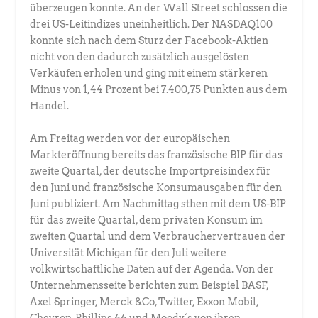
überzeugen konnte. An der Wall Street schlossen die
drei US-Leitindizes uneinheitlich. Der NASDAQ100
konnte sich nach dem Sturz der Facebook-Aktien
nicht von den dadurch zusätzlich ausgelösten
Verkäufen erholen und ging mit einem stärkeren
Minus von 1,44 Prozent bei 7.400,75 Punkten aus dem
Handel.
Am Freitag werden vor der europäischen
Markteröffnung bereits das französische BIP für das
zweite Quartal, der deutsche Importpreisindex für
den Juni und französische Konsumausgaben für den
Juni publiziert. Am Nachmittag sthen mit dem US-BIP
für das zweite Quartal, dem privaten Konsum im
zweiten Quartal und dem Verbrauchervertrauen der
Universität Michigan für den Juli weitere
volkwirtschaftliche Daten auf der Agenda. Von der
Unternehmensseite berichten zum Beispiel BASF,
Axel Springer, Merck &Co, Twitter, Exxon Mobil,
Chevron, Phillips 66 und Moody´s von ihren