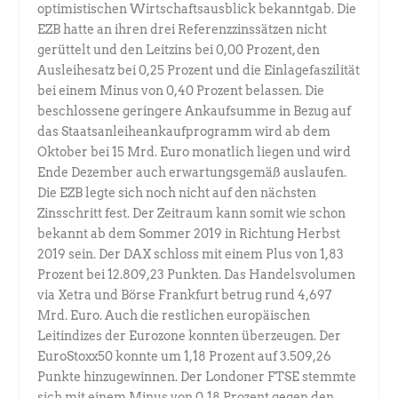
optimistischen Wirtschaftsausblick bekanntgab. Die
EZB hatte an ihren drei Referenzzinssätzen nicht
gerüttelt und den Leitzins bei 0,00 Prozent, den
Ausleihesatz bei 0,25 Prozent und die Einlagefaszilität
bei einem Minus von 0,40 Prozent belassen. Die
beschlossene geringere Ankaufsumme in Bezug auf
das Staatsanleiheankaufprogramm wird ab dem
Oktober bei 15 Mrd. Euro monatlich liegen und wird
Ende Dezember auch erwartungsgemäß auslaufen.
Die EZB legte sich noch nicht auf den nächsten
Zinsschritt fest. Der Zeitraum kann somit wie schon
bekannt ab dem Sommer 2019 in Richtung Herbst
2019 sein. Der DAX schloss mit einem Plus von 1,83
Prozent bei 12.809,23 Punkten. Das Handelsvolumen
via Xetra und Börse Frankfurt betrug rund 4,697
Mrd. Euro. Auch die restlichen europäischen
Leitindizes der Eurozone konnten überzeugen. Der
EuroStoxx50 konnte um 1,18 Prozent auf 3.509,26
Punkte hinzugewinnen. Der Londoner FTSE stemmte
sich mit einem Minus von 0,18 Prozent gegen den