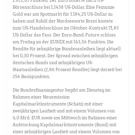
2.872,87 Punkten. Der Euro notierte nach US-
Börsenschluss bei 1,1438 US-Dollar. Eine Feinunze
Gold war am Spotmarkt für 1.184,25 US-Dollar zu
haben und Rohöl der Nordseesorte Brent kostete
zum US-Handelsschluss im Oktober-Kontrakt 71,83
US-Dollar das Fass. Der Euro-Bund-Future schloss
am Freitag an der EUREX mit 163,56 Punkten. Die
Rendite für zehnjährige Bundesanleihen liegt aktuell
bei 0,30 Prozent. Der Spread zwischen zehnjährigen
deutschen Bunds und zehnjährigen US-
Staatsanleihen (2,86 Prozent Rendite) liegt derzeit bei
256 Basispunkten.
Die Bundesfinanzagentur begibt am Dienstag im
Rahmen einer Neuemission
Kapitalmarktinstrumente (Schatz) mit einer
zweijährigen Laufzeit und mit einem Volumen von
4,0 Mrd. EUR sowie am Mittwoch im Rahmen einer
Aufstockung Kapitalmarktinstrumente (Bund) mit
einer zehnjährigen Laufzeit und einem Volumen von