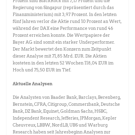
Prozent sind BlackRock mit 7,17 Prozent und die
Regierung von Singapur (repräsentiert durch das
Finanzministerium) mit 3,97 Prozent. In den letzten
fünf Jahren verlor die Aktie rund 10 Prozent an Wert,
während der DAX eine Performance von rund 46
Prozent erreichen konnte. Die Wertpapiere der
Bayer AG sind somit ein starker Underperformer.
Der Markt bewertet den Konzern zum Zeitpunkt
dieser Analyse mit 71,85 Mrd. EUR. Die Aktien
kosteten in den letzten 52 Wochen 118,04 EUR im
Hoch und 75,50 EUR im Tief.
Aktuelle Analysen
Die Analysten von Baader Bank, Barclays, Berenberg,
Bernstein, CFRA, Citigroup, Commerzbank, Deutsche
Bank, DZ Bank, Equinet, Goldman Sachs, HSBC,
Independent Research, Jefferies, JPMorgan, Kepler
Cheuvreux, LBBW, NordLB, UBS und Warburg
Research haben seit Jahresbeginn Analysen zur