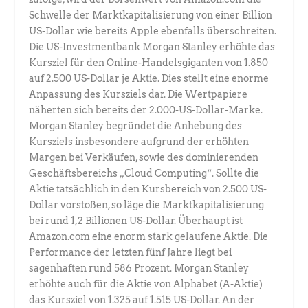
Schwelle der Marktkapitalisierung von einer Billion
US-Dollar wie bereits Apple ebenfalls überschreiten.
Die US-Investmentbank Morgan Stanley erhöhte das
Kursziel für den Online-Handelsgiganten von 1.850
auf 2.500 US-Dollar je Aktie. Dies stellt eine enorme
Anpassung des Kursziels dar. Die Wertpapiere
näherten sich bereits der 2.000-US-Dollar-Marke.
Morgan Stanley begründet die Anhebung des
Kursziels insbesondere aufgrund der erhöhten
Margen bei Verkäufen, sowie des dominierenden
Geschäftsbereichs „Cloud Computing“. Sollte die
Aktie tatsächlich in den Kursbereich von 2.500 US-
Dollar vorstoßen, so läge die Marktkapitalisierung
bei rund 1,2 Billionen US-Dollar. Überhaupt ist
Amazon.com eine enorm stark gelaufene Aktie. Die
Performance der letzten fünf Jahre liegt bei
sagenhaften rund 586 Prozent. Morgan Stanley
erhöhte auch für die Aktie von Alphabet (A-Aktie)
das Kursziel von 1.325 auf 1.515 US-Dollar. An der