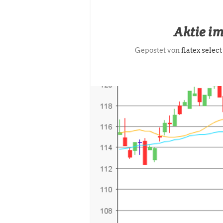
Aktie i
Gepostet von
flatex select