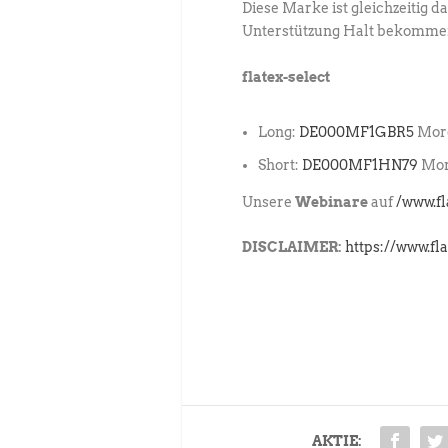
Diese Marke ist gleichzeitig d
Unterstützung Halt bekomme
flatex-select
Long:
DE000MF1GBR5
Morg
Short:
DE000MF1HN79
Morg
Unsere
Webinare
auf
/www.f
DISCLAIMER:
https://www.fl
AKTIE: