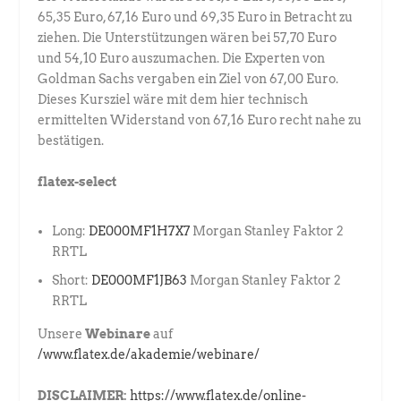
65,35 Euro, 67,16 Euro und 69,35 Euro in Betracht zu
ziehen. Die Unterstützungen wären bei 57,70 Euro
und 54,10 Euro auszumachen. Die Experten von
Goldman Sachs vergaben ein Ziel von 67,00 Euro.
Dieses Kursziel wäre mit dem hier technisch
ermittelten Widerstand von 67,16 Euro recht nahe zu
bestätigen.
flatex-select
Long:
DE000MF1H7X7
Morgan Stanley Faktor 2
RRTL
Short:
DE000MF1JB63
Morgan Stanley Faktor 2
RRTL
Unsere
Webinare
auf
/www.flatex.de/akademie/webinare/
DISCLAIMER:
https://www.flatex.de/online-