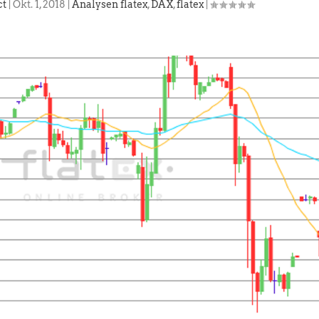
ct
|
Okt. 1, 2018
|
Analysen flatex
,
DAX
,
flatex
|