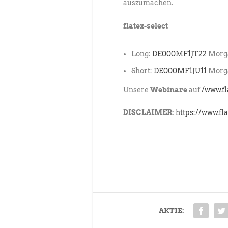
auszumachen.
flatex-select
Long:
DE000MF1JT22
Morga
Short:
DE000MF1JU11
Morga
Unsere
Webinare
auf
/www.f
DISCLAIMER:
https://www.fl
AKTIE: