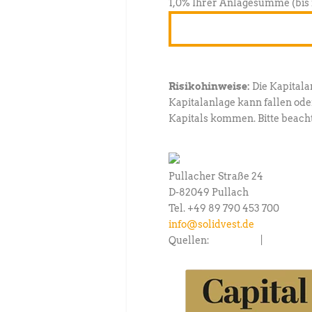
1,0% Ihrer Anlagesumme (bis 
Jetzt Kunde werden u
Risikohinweise:
Die Kapitala
Kapitalanlage kann fallen oder
Kapitals kommen. Bitte beacht
Pullacher Straße 24
D-82049 Pullach
Tel. +49 89 790 453 700
info@solidvest.de
Quellen:
capital.de
|
fondscons