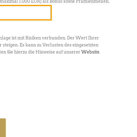
maximal 1.000 EUR) als Bonus sowie Prämienmeilen.
nd Bonus sichern
nlage ist mit Risiken verbunden. Der Wert Ihrer
 steigen. Es kann zu Verlusten des eingesetzten
en Sie hierzu die Hinweise auf unserer
Website
.
ult.de