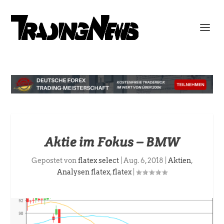
Aktie im Fokus – BMW
Gepostet von
flatex select
|
Aug. 6, 2018
|
Aktien
,
Analysen flatex
,
flatex
|