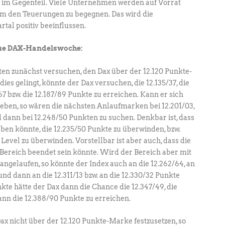
z im Gegenteil. Viele Unternehmen werden auf Vorrat
um den Teuerungen zu begegnen. Das wird die
tal positiv beeinflussen.
eue DAX-Handelswoche:
ten zunächst versuchen, den Dax über der 12.120 Punkte-
ies gelingt, könnte der Dax versuchen, die 12.135/37, die
67 bzw. die 12.187/89 Punkte zu erreichen. Kann er sich
ieben, so wären die nächsten Anlaufmarken bei 12.201/03,
d dann bei 12.248/50 Punkten zu suchen. Denkbar ist, dass
en könnte, die 12.235/50 Punkte zu überwinden, bzw.
Level zu überwinden. Vorstellbar ist aber auch, dass die
ereich beendet sein könnte. Wird der Bereich aber mit
elaufen, so könnte der Index auch an die 12.262/64, an
und dann an die 12.311/13 bzw. an die 12.330/32 Punkte
kte hätte der Dax dann die Chance die 12.347/49, die
ann die 12.388/90 Punkte zu erreichen.
ax nicht über der 12.120 Punkte-Marke festzusetzen, so