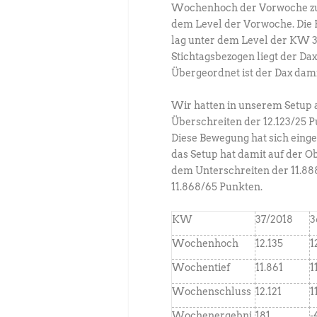
Wochenhoch der Vorwoche zu e
dem Level der Vorwoche. Die 
lag unter dem Level der KW 3
Stichtagsbezogen liegt der Da
Übergeordnet ist der Dax dam
Wir hatten in unserem Setup a
Überschreiten der 12.123/25 Pu
Diese Bewegung hat sich einges
das Setup hat damit auf der Ob
dem Unterschreiten der 11.88
11.868/65 Punkten.
KW
37/2018
3
Wochenhoch
12.135
1
Wochentief
11.861
1
Wochenschluss
12.121
1
Wochenergebni
181
-