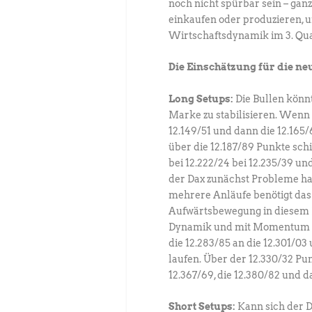
noch nicht spürbar sein – gan
einkaufen oder produzieren, 
Wirtschaftsdynamik im 3. Quar
Die Einschätzung für die n
Long Setups:
Die Bullen könn
Marke zu stabilisieren. Wenn d
12.149/51 und dann die 12.165/
über die 12.187/89 Punkte sch
bei 12.222/24 bei 12.235/39 un
der Dax zunächst Probleme hab
mehrere Anläufe benötigt das 
Aufwärtsbewegung in diesem B
Dynamik und mit Momentum ang
die 12.283/85 an die 12.301/03 
laufen. Über der 12.330/32 Pun
12.367/69, die 12.380/82 und d
Short Setups:
Kann sich der D