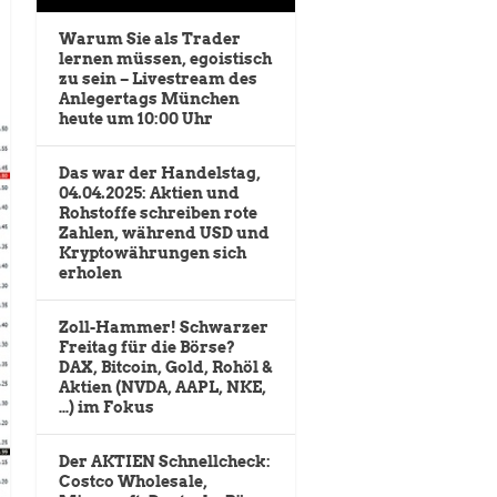
Warum Sie als Trader
lernen müssen, egoistisch
zu sein – Livestream des
Anlegertags München
heute um 10:00 Uhr
Das war der Handelstag,
04.04.2025: Aktien und
Rohstoffe schreiben rote
Zahlen, während USD und
Kryptowährungen sich
erholen
Zoll-Hammer! Schwarzer
Freitag für die Börse?
DAX, Bitcoin, Gold, Rohöl &
Aktien (NVDA, AAPL, NKE,
…) im Fokus
Der AKTIEN Schnellcheck:
Costco Wholesale,