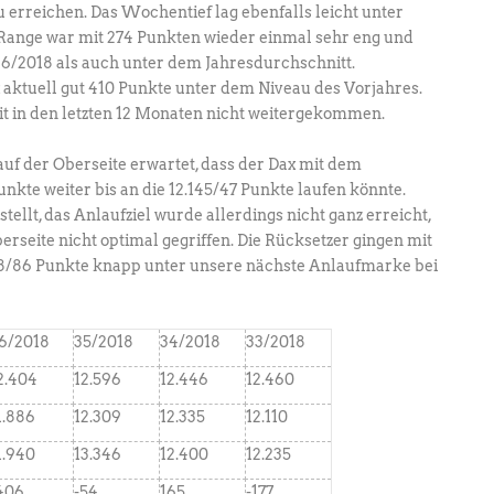
rreichen. Das Wochentief lag ebenfalls leicht unter
Range war mit 274 Punkten wieder einmal sehr eng und
6/2018 als auch unter dem Jahresdurchschnitt.
x aktuell gut 410 Punkte unter dem Niveau des Vorjahres.
it in den letzten 12 Monaten nicht weitergekommen.
uf der Oberseite erwartet, dass der Dax mit dem
nkte weiter bis an die 12.145/47 Punkte laufen könnte.
tellt, das Anlaufziel wurde allerdings nicht ganz erreicht,
erseite nicht optimal gegriffen. Die Rücksetzer gingen mit
8/86 Punkte knapp unter unsere nächste Anlaufmarke bei
6/2018
35/2018
34/2018
33/2018
2.404
12.596
12.446
12.460
1.886
12.309
12.335
12.110
1.940
13.346
12.400
12.235
406
-54
165
-177