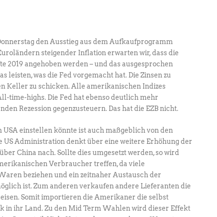
 Donnerstag den Ausstieg aus dem Aufkaufprogramm
 Euroländern steigender Inflation erwarten wir, dass die
älfte 2019 angehoben werden – und das ausgesprochen
s leisten, was die Fed vorgemacht hat. Die Zinsen zu
en Keller zu schicken. Alle amerikanischen Indizes
All-time-highs. Die Fed hat ebenso deutlich mehr
nden Rezession gegenzusteuern. Das hat die EZB nicht.
en USA einstellen könnte ist auch maßgeblich von den
Die US Administration denkt über eine weitere Erhöhung der
über China nach. Sollte dies umgesetzt werden, so wird
amerikanischen Verbraucher treffen, da viele
Waren beziehen und ein zeitnaher Austausch der
öglich ist. Zum anderen verkaufen andere Lieferanten die
isen. Somit importieren die Amerikaner die selbst
 in ihr Land. Zu den Mid Term Wahlen wird dieser Effekt