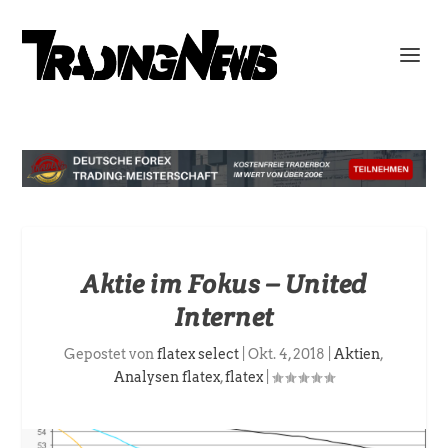
Aktie im Fokus – United
Internet
Gepostet von
flatex select
|
Okt. 4, 2018
|
Aktien
,
Analysen flatex
,
flatex
|