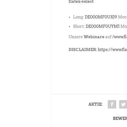
flatex-select
Long:
DE000MF0UXJ9
Morg
Short:
DE000MF0UYM1
Mor
Unsere
Webinare
auf
/www.f
DISCLAIMER:
https://www.fl
AKTIE:
BEWE