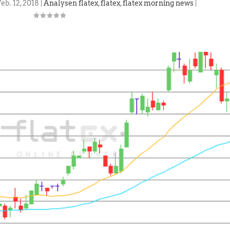
eb. 12, 2018
|
Analysen flatex
,
flatex
,
flatex morning news
|