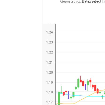
Gepostet von
flatex select
|
F