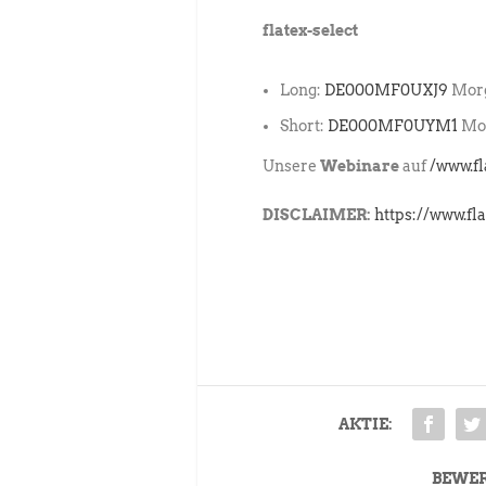
flatex-select
Long:
DE000MF0UXJ9
Morg
Short:
DE000MF0UYM1
Mor
Unsere
Webinare
auf
/www.f
DISCLAIMER:
https://www.fl
AKTIE:
BEWE