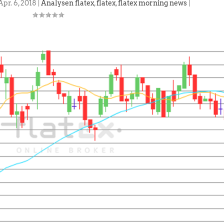
Apr. 6, 2018
|
Analysen flatex
,
flatex
,
flatex morning news
|